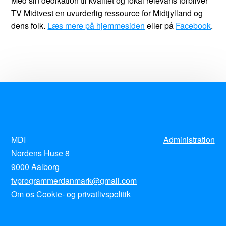
Med sin dedikation til kvalitet og lokal relevans forbliver
TV Midtvest en uvurderlig ressource for Midtjylland og
dens folk.
Læs mere på hjemmesiden
eller på
Facebook
.
MDI
Administration
Nordens Huse 8
9000 Aalborg
tvprogrammerdanmark@gmail.com
Om os
Cookie- og privatlivspolitik