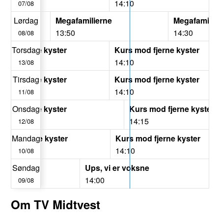
5
14:10
07/08
mark
Lørdag
Megafamilierne
Megafamilie
13:50
14:30
08/08
 mod fjerne kyster
Torsdag
Kurs mod fjerne kyster
5
14:10
13/08
 mod fjerne kyster
Tirsdag
Kurs mod fjerne kyster
5
14:10
11/08
 mod fjerne kyster
Onsdag
Kurs mod fjerne kyster
5
14:15
12/08
 mod fjerne kyster
Mandag
Kurs mod fjerne kyster
5
14:10
10/08
rod
Søndag
Ups, vi er voksne
14:00
09/08
Om TV Midtvest