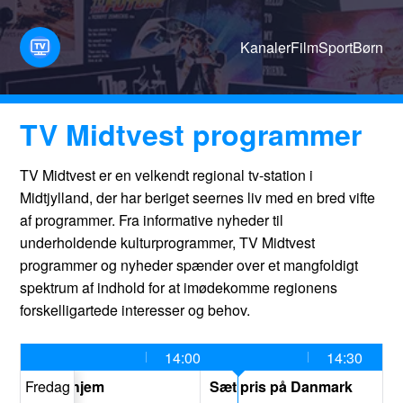
Kanaler
Film
Sport
Børn
TV Midtvest programmer
TV Midtvest er en velkendt regional tv-station i
Midtjylland, der har beriget seernes liv med en bred vifte
af programmer. Fra informative nyheder til
underholdende kulturprogrammer, TV Midtvest
programmer og nyheder spænder over et mangfoldigt
spektrum af indhold for at imødekomme regionens
forskelligartede interesser og behov.
13:30
14:00
14:30
ghaj finder hjem
Fredag
Sæt pris på Danmark