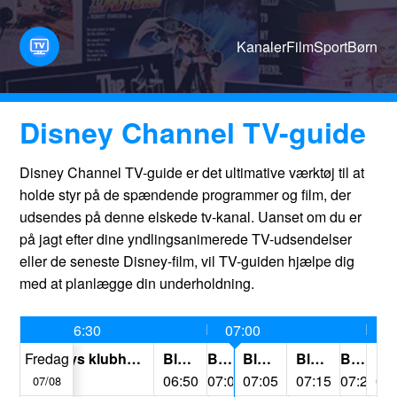
Kanaler
Film
Sport
Børn
Disney Channel TV-guide
Disney Channel TV-guide er det ultimative værktøj til at
holde styr på de spændende programmer og film, der
udsendes på denne elskede tv-kanal. Uanset om du er
på jagt efter dine yndlingsanimerede TV-udsendelser
eller de seneste Disney-film, vil TV-guiden hjælpe dig
med at planlægge din underholdning.
06:30
07:00
0
Fredag
Mickeys klubhus+
Bluey
Bluey
Bluey
Bluey
Bluey
Bl
06:25
06:50
07:00
07:05
07:15
07:25
07
07/08