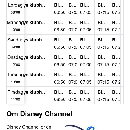
Lørdag
Mickeys klubhus+
Bluey
Bluey
Bluey
Bluey
Bluey
B
06:25
06:50
07:00
07:05
07:15
07:25
07
08/08
Mandag
Mickeys klubhus+
Bluey
Bluey
Bluey
Bluey
Bluey
B
06:25
06:50
07:00
07:05
07:15
07:25
07
10/08
Søndag
Mickeys klubhus+
Bluey
Bluey
Bluey
Bluey
Bluey
B
06:25
06:50
07:00
07:05
07:15
07:25
07
09/08
Onsdag
Mickeys klubhus+
Bluey
Bluey
Bluey
Bluey
Bluey
B
06:25
06:50
07:00
07:05
07:15
07:25
07
12/08
Torsdag
Mickeys klubhus+
Bluey
Bluey
Bluey
Bluey
Bluey
B
06:25
06:50
07:00
07:05
07:15
07:25
07
13/08
Tirsdag
Mickeys klubhus+
Bluey
Bluey
Bluey
Bluey
Bluey
B
06:25
06:50
07:00
07:05
07:15
07:25
07
11/08
Om Disney Channel
Disney Channel er en